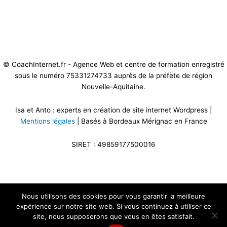
Mentions légales et CG
V
-
Politique de confidentialité
-
Gestion des
cookies
© CoachInternet.fr - Agence Web et centre de formation enregistré
sous le numéro 75331274733 auprès de la préfète de région
Nouvelle-Aquitaine.
Isa et Anto : experts en création de site internet Wordpress |
Mentions légales
| Basés à Bordeaux Mérignac en France
SIRET : 49859177500016
Nous utilisons des cookies pour vous garantir la meilleure
expérience sur notre site web. Si vous continuez à utiliser ce
site, nous supposerons que vous en êtes satisfait.