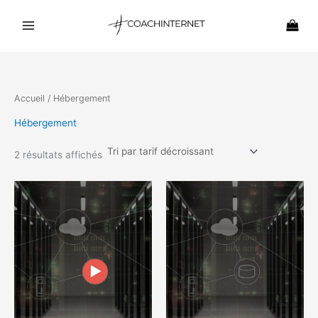
Trié
Aller
par
prix
au
décroissant
contenu
Accueil
/ Hébergement
Hébergement
2 résultats affichés