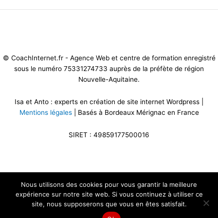
Mentions légales et CG
V
-
Politique de confidentialité
-
Gestion des
cookies
© CoachInternet.fr - Agence Web et centre de formation enregistré
sous le numéro 75331274733 auprès de la préfète de région
Nouvelle-Aquitaine.
Isa et Anto : experts en création de site internet Wordpress |
Mentions légales
| Basés à Bordeaux Mérignac en France
SIRET : 49859177500016
Nous utilisons des cookies pour vous garantir la meilleure
expérience sur notre site web. Si vous continuez à utiliser ce
site, nous supposerons que vous en êtes satisfait.