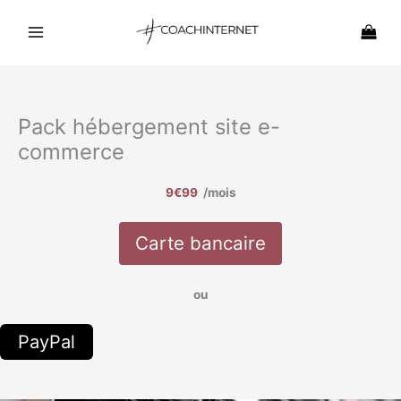
Aller
au
contenu
Pack hébergement site e-
commerce
9€99
/mois
Carte bancaire
ou
PayPal